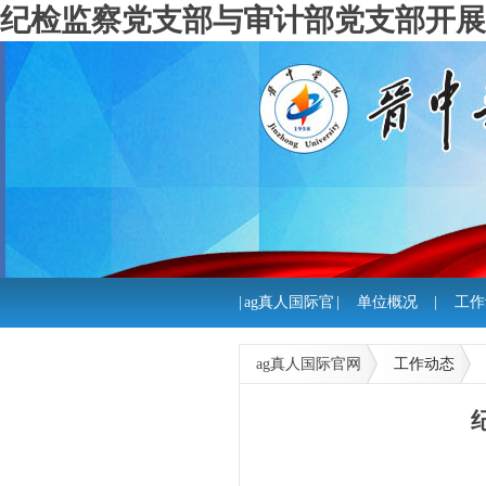
纪检监察党支部与审计部党支部开展 
|
ag真人国际官
|
单位概况
|
工作
网
ag真人国际官网
工作动态